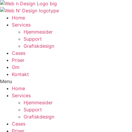
Videre
til
indhold
Home
Services
Hjemmesider
Support
Grafiskdesign
Cases
Priser
Om
Kontakt
Menu
Home
Services
Hjemmesider
Support
Grafiskdesign
Cases
Priser