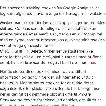
Der anvendes tracking cookies fra Google Analytics, så
jeg kan følge med i, hvor mange der besøger min webside.
Ønsker man ikke at der indsamles oplysninger bør cookies
slettes. Cookies som du tidligere har accepteret, kan
efterfølgende slettes nemt. Benytter du en PC /computer
med en nyere Internet-browser, kan du slette dine cookies
ved at bruge genvejstasterne:
CTRL + SHIFT + Delete. Virker genvejstasterne ikke,
og/eller benytter du en MAC, skal du starte med at finde
ud af, hvilken browser du bruger. I kan læse mere
her
.
Når du sletter dine cookies, mister du værdifuld
information og gør din færden på internettet unødig
besværlig. Mange sletter cookies for at rydde deres
søgehistorik eller skjule hvilke sider, de har besøgt, men
her er det faktisk nemmere blot at skifte til
Private
Browsing
og bevare fordelene ved cookies, der sikrer at
dine præference huskes fra gang til gang.